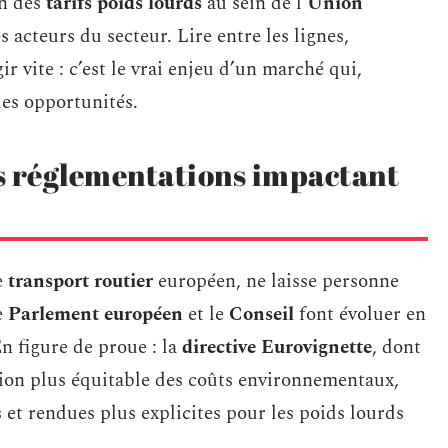
on des
tarifs poids lourds
au sein de l’
Union
s acteurs du secteur. Lire entre les lignes,
r vite : c’est le vrai enjeu d’un marché qui,
les opportunités.
es réglementations impactant
e
transport routier
européen, ne laisse personne
e
Parlement européen
et le
Conseil
font évoluer en
En figure de proue : la
directive Eurovignette
, dont
tion plus équitable des coûts environnementaux,
et rendues plus explicites pour les poids lourds