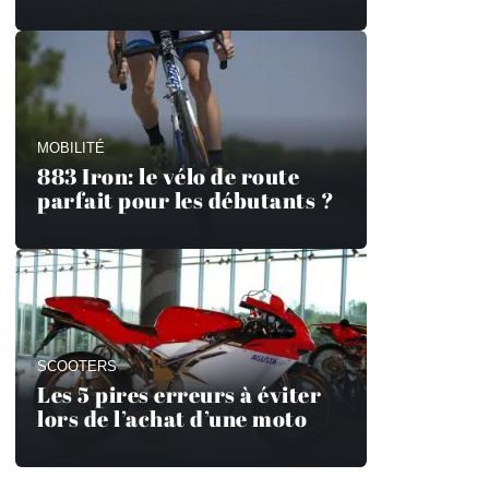
MOBILITÉ
883 Iron: le vélo de route
parfait pour les débutants ?
SCOOTERS
Les 5 pires erreurs à éviter
lors de l’achat d’une moto