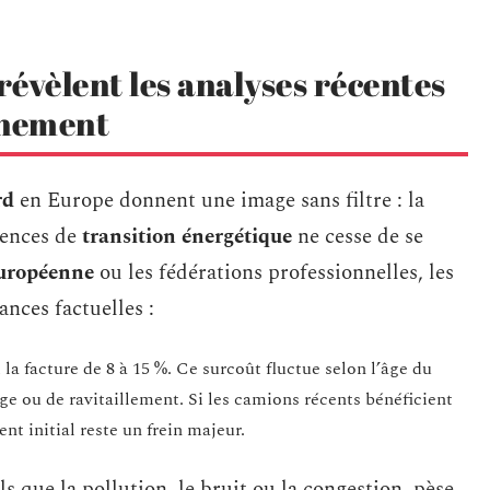
révèlent les analyses récentes
onnement
rd
en Europe donnent une image sans filtre : la
gences de
transition énergétique
ne cesse de se
uropéenne
ou les fédérations professionnelles, les
ances factuelles :
 la facture de 8 à 15 %. Ce surcoût fluctue selon l’âge du
rge ou de ravitaillement. Si les camions récents bénéficient
nt initial reste un frein majeur.
els que la pollution, le bruit ou la congestion, pèse